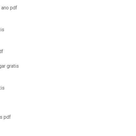
 ano pdf
tis
df
ar gratis
tis
s pdf