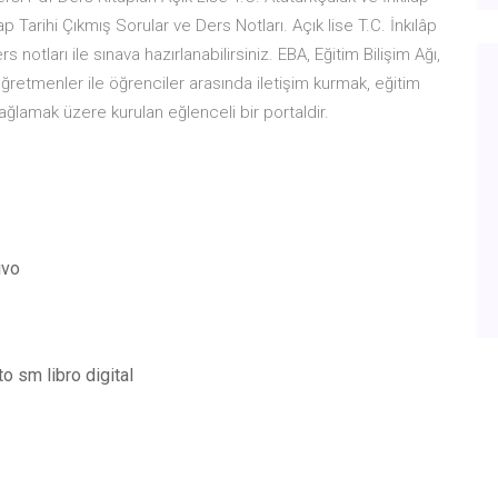
lap Tarihi Çıkmış Sorular ve Ders Notları. Açık lise T.C. İnkılâp
s notları ile sınava hazırlanabilirsiniz. EBA, Eğitim Bilişim Ağı,
 öğretmenler ile öğrenciler arasında iletişim kurmak, eğitim
ağlamak üzere kurulan eğlenceli bir portaldir.
ivo
o sm libro digital