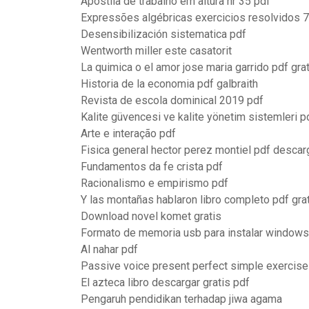
Apostila de trabalho em altura nr 35 pdf
Expressões algébricas exercicios resolvidos 7
Desensibilización sistematica pdf
Wentworth miller este casatorit
La quimica o el amor jose maria garrido pdf gra
Historia de la economia pdf galbraith
Revista de escola dominical 2019 pdf
Kalite güvencesi ve kalite yönetim sistemleri p
Arte e interação pdf
Fisica general hector perez montiel pdf descarg
Fundamentos da fe crista pdf
Racionalismo e empirismo pdf
Y las montañas hablaron libro completo pdf gra
Download novel komet gratis
Formato de memoria usb para instalar windows
Al nahar pdf
Passive voice present perfect simple exercise
El azteca libro descargar gratis pdf
Pengaruh pendidikan terhadap jiwa agama