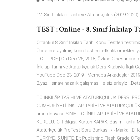
12. Sınıf İnkılap Tarihi ve Atatürkçülük (2019-2020)
TEST : Online - 8. Sınıf İnkılap T
Ortaokul 8.Sınıf İnkılap Tarihi Konu Testleri testimi
Ünitelere ayrılmış konu testleri, etkinlik örnekleri 
T.C ... PDF | On Dec 25, 2018, Özkan Ginesar and o
İnkılap Tarihi ve Atatürkçülük Ders Kitabıyla İlgili 
YouTube Dec 23, 2019 · Merhaba Arkadaşlar 2019-2
2.yazılı sınavı hazırlık çalışması ile sizlerleyiz ..Det
TC İNKILÂP TARİHİ VE ATATÜRKÇÜLÜK DERSİ PRO
CUMHURİYETİ İNKILAP TARİHİ VE ATATÜRKÇÜLÜK. DER
ürün dosyası SINIF T.C. İNKILAP TARİHİ VE ATA
KURULU. Cilt Bilgisi: Karton KAPAK. Basım Tarihi: MA
Atatürkçülük ProTest Soru Bankası. ‹ › Marka : 
TÜRKİYE. 5.ÜNİTE: Elt Publishing Flash Grade 8 Test