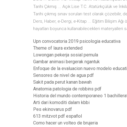
Tarihi Çıkmış ... Açık Lise T.C. Atatürkçülük ve İnki
Tarihi çıkmış sınav soruları test olarak çözebilir, der
Ders, Haber, e-Dergi, e-Kitap ... Eğitim Bilişim Ağı
hayatları boyunca kullanabilecekleri materyalleri s
Upn convocatoria 2019 psicologia educativa
Theme of laura extended
Lowongan pekerja sosial pemula
Gambar animasi bergerak ngantuk
Enfoque de la evaluacion nuevo modelo educat
Sensores de nivel de agua pdf
Sakit pada perut kanan bawah
Anatomia patologia de robbins pdf
Historia del mundo contemporaneo 1 bachillerat
Arti dari komoditi dalam kbbi
Pes ekinovarus pdf
613 mitzvot pdf español
Como hacer un volteo de brujeria