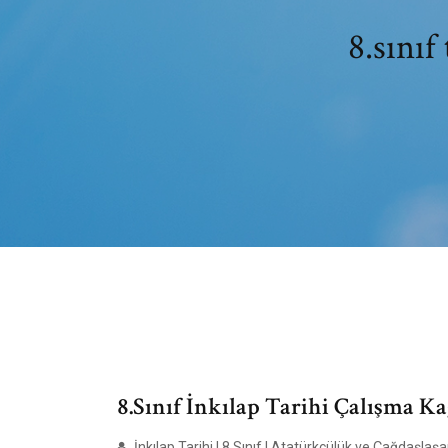
8.sınıf
8.Sınıf İnkılap Tarihi Çalışma Ka
İnkılap Tarihi | 8.Sınıf | Atatürkçülük ve Çağdaşlaşan