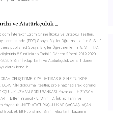
arihi ve Atatürkçülük ...
z com İnteraktif Eğitim Online İlkokul ve Ortaokul Testleri.
yayınlanmaktadır. (PDF) Sosyal Bilgiler Öğretmenlerinin 8. Sınıf
thers published Sosyal Bilgiler Öğretmenlerinin 8. Sınıf T.C.
Görüşlerinin 8.Sınıf İnkılap Tarihi 1.Dönem 2.Yazılı 2019-2020 -
020 8.Sınıf İnkılap Tarihi ve Atatürkçülük dersi 1.dönem
aylı olarak kendi h
GRAM GELİŞTİRME. ÖZEL İHTİSAS 8. SINIF TÜRKİYE
SİNİN doldurmalı testler, proje hazırlatılarak, öğrenci
TÜRKÇÜLÜK UZMANI SORU BANKASI. Yazar adı : HIZ YAYIM
RT Bilfen Yayıncılık 8. Sınıf T.C. İnkılap Tarihi ve
Bilfen Yayıncılık ÜNİTE: ATATÜRKÇÜLÜK VE ÇAĞDAŞLAŞAN
 Booklet. Elt Publishing. Sınıf inkılap tarihi kazanım