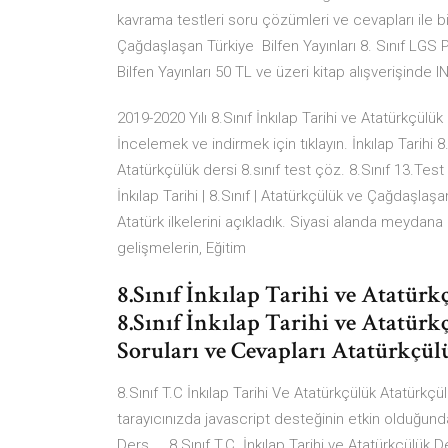
kavrama testleri soru çözümleri ve cevapları ile birl
Çağdaşlaşan Türkiye Bilfen Yayınları 8. Sınıf LGS P
Bilfen Yayınları 50 TL ve üzeri kitap alışverişinde
2019-2020 Yılı 8.Sınıf İnkılap Tarihi ve Atatürkçülü
İncelemek ve indirmek için tıklayın. İnkılap Tarihi 8
Atatürkçülük dersi 8.sınıf test çöz. 8.Sınıf 13.Test
İnkılap Tarihi | 8.Sınıf | Atatürkçülük ve Çağdaşlaş
Atatürk ilkelerini açıkladık. Siyasi alanda meyda
gelişmelerin, Eğitim
8.Sınıf İnkılap Tarihi ve Atatür
8.Sınıf İnkılap Tarihi ve Atatür
Soruları ve Cevapları Atatürkçü
8.Sınıf T.C İnkılap Tarihi Ve Atatürkçülük Atatürkçü
tarayıcınızda javascript desteğinin etkin olduğunda
Ders ... 8.Sınıf T.C. İnkılap Tarihi ve Atatürkçülük 