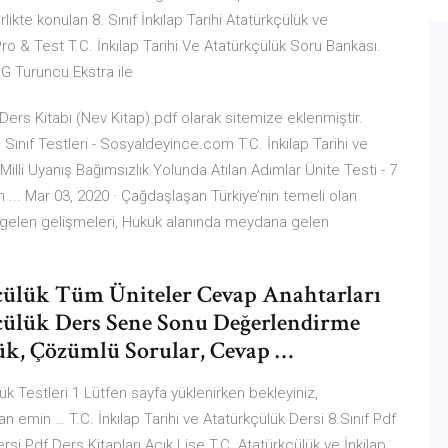
ikte konuları 8. Sınıf İnkılap Tarihi Atatürkçülük ve
ro & Test T.C. İnkılap Tarihi Ve Atatürkçülük Soru Bankası.
 ING Turuncu Ekstra ile
k Ders Kitabı (Nev Kitap) pdf olarak sitemize eklenmiştir.
. Sınıf Testleri - Sosyaldeyince.com T.C. İnkılap Tarihi ve
 Milli Uyanış Bağımsızlık Yolunda Atılan Adımlar Ünite Testi - 7
an ... Mar 03, 2020 · Çağdaşlaşan Türkiye’nin temeli olan
na gelen gelişmeleri, Hukuk alanında meydana gelen
kçülük Tüm Üniteler Cevap Anahtarları
kçülük Ders Sene Sonu Değerlendirme
lük, Çözümlü Sorular, Cevap …
lük Testleri 1 Lütfen sayfa yüklenirken bekleyiniz,
n emin … T.C. İnkılap Tarihi ve Atatürkçülük Dersi 8.Sınıf Pdf
Dersi Pdf Ders Kitapları Açık Lise T.C. Atatürkçülük ve İnkilap