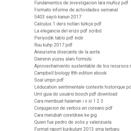
Fundamentos de investigacion lara muñoz pdf
Formato informe de actividades semanal
5403 sayılı kanun 2017
Calculus 1 ders notları türkçe pdf
La elegancia del erizo pdf scribd
Periyodik tablo pdf indir
Ruu kuhp 2017 pdf
Aneurisma disecante de la aorta
Dairenin yüzey alanı formülü
Aprovechamiento sustentable de los recursos n
Campbell biology 8th edition ebook
Soal umpn pdf
Léducation sentimentale contexte historique p
Uml guia do usuário booch pdf download
Cara membuat halaman i ii iii 1 2 3
Conjugacion de verbos en coreano pdf
Cara merubah coreldraw ke jpg
Quien fue pedro de solis y valenzuela
Format raport kurikulum 2013 sma terbaru