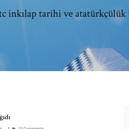
 tc inkılap tarihi ve atatürkçülük 
ğıdı
 ...
10 Comments