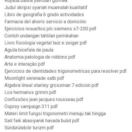
Rüyada balina yavruları görmek
Judul skripsi syariah muamalah kualitatif
Libro de geografia 6 grado actividades
Farmacia del ahorro servicio a domicilio
Ejercicios resueltos plc siemens s7-200 pdf
Contoh undangan tahlilan pernikahan
Livro fisiologia vegetal taiz e zeiger pdf
Aguila bicefala de paula
Anatomia patologia de robbins pdf
Arte e interação pdf
Ejercicios de identidades trigonometricas para resolver pdf
Moonlight serenade satb pdf
Algebra lineal stanley grossman 7 edicion pdf
Los hermanos grimm pdf
Confissões jean jacques rousseau pdf
Osprey campaign 311 pdf
Materi limit fungsi trigonometri menuju tak hingga
Sait faik abasıyanık havada bulut pdf
Sürdürülebilir turizm pdf