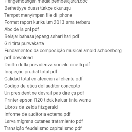
Pengembangan media pembelajaran.doc
Berhetiyye duası türkçe okunuşu
Tempat menyimpan file di iphone
Format raport kurikulum 2013 sma terbaru
Abc de la pnl pdf
Belajar bahasa jepang sehari hari pdf
Giri tirta purwakarta
Fundamentos da composição musical arnold schoenberg
pdf download
Diritto della previdenza sociale cinelli pdf
Inspeção predial total pdf
Calidad total en atencion al cliente pdf
Codigo de etica del auditor concepto
Un president ne devrait pas dire ça pdf
Printer epson l120 tidak keluar tinta warna
Libros de zelda fitzgerald
Informe de auditoria externa pdf
Larva migrans cutanea tratamiento pdf
Transição feudalismo capitalismo pdf