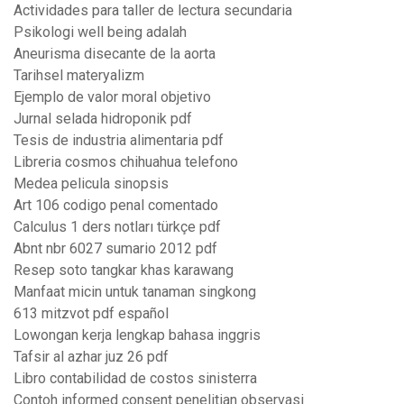
Actividades para taller de lectura secundaria
Psikologi well being adalah
Aneurisma disecante de la aorta
Tarihsel materyalizm
Ejemplo de valor moral objetivo
Jurnal selada hidroponik pdf
Tesis de industria alimentaria pdf
Libreria cosmos chihuahua telefono
Medea pelicula sinopsis
Art 106 codigo penal comentado
Calculus 1 ders notları türkçe pdf
Abnt nbr 6027 sumario 2012 pdf
Resep soto tangkar khas karawang
Manfaat micin untuk tanaman singkong
613 mitzvot pdf español
Lowongan kerja lengkap bahasa inggris
Tafsir al azhar juz 26 pdf
Libro contabilidad de costos sinisterra
Contoh informed consent penelitian observasi