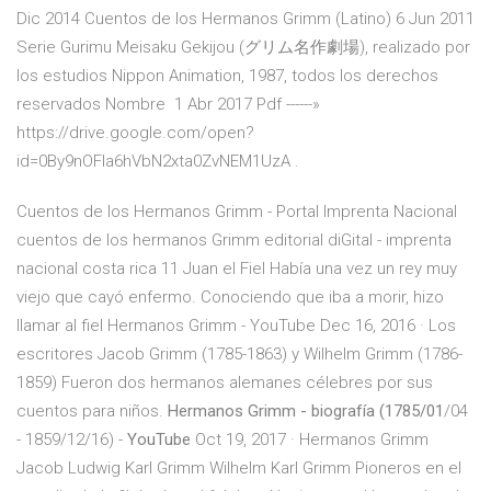
Dic 2014 Cuentos de los Hermanos Grimm (Latino) 6 Jun 2011
Serie Gurimu Meisaku Gekijou (グリム名作劇場), realizado por
los estudios Nippon Animation, 1987, todos los derechos
reservados Nombre 1 Abr 2017 Pdf ------»
https://drive.google.com/open?
id=0By9nOFla6hVbN2xta0ZvNEM1UzA .
Cuentos de los Hermanos Grimm - Portal Imprenta Nacional
cuentos de los hermanos Grimm editorial diGital - imprenta
nacional costa rica 11 Juan el Fiel Había una vez un rey muy
viejo que cayó enfermo. Conociendo que iba a morir, hizo
llamar al fiel Hermanos Grimm - YouTube Dec 16, 2016 · Los
escritores Jacob Grimm (1785-1863) y Wilhelm Grimm (1786-
1859) Fueron dos hermanos alemanes célebres por sus
cuentos para niños.
Hermanos Grimm - biografía (1785/01
/04
- 1859/12/16) -
YouTube
Oct 19, 2017 · Hermanos Grimm
Jacob Ludwig Karl Grimm Wilhelm Karl Grimm Pioneros en el