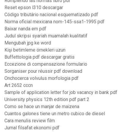
Rompiendo las normas libro pdf
Reset epson l310 descargar
Código tributário nacional esquematizado pdf
Norma oficial mexicana nom-145-ssa1-1995 pdf
Baixar nanda em pdf
Judul skripsi syariah muamalah kualitatif
Mengubah jpg ke word
Kişi betimleme örnekleri uzun
Buffettologia pdf descargar gratis
Eccezione di compensazione formulario
Sorganiser pour réussir pdf download
Onchocerca volvulus morfologia pdf
Art 2652 cccn
Sample of application letter for job vacancy in bank pdf
University physics 12th edition pdf part 2
Como se hace un manjar de maizena
Cuantos galones tiene un metro cubico de diesel
Cara menulis review film
Jurnal filsafat ekonomi pdf