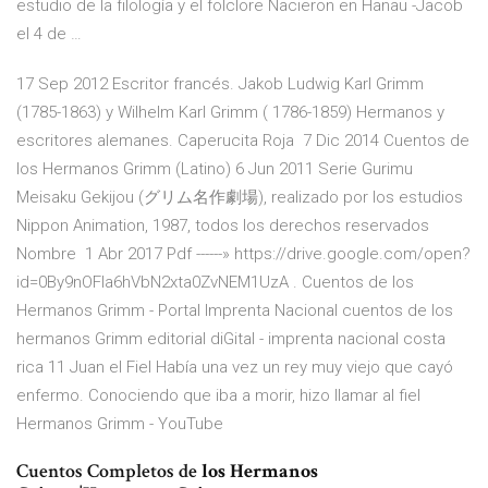
estudio de la filología y el folclore Nacieron en Hanau -Jacob
el 4 de …
17 Sep 2012 Escritor francés. Jakob Ludwig Karl Grimm
(1785-1863) y Wilhelm Karl Grimm ( 1786-1859) Hermanos y
escritores alemanes. Caperucita Roja 7 Dic 2014 Cuentos de
los Hermanos Grimm (Latino) 6 Jun 2011 Serie Gurimu
Meisaku Gekijou (グリム名作劇場), realizado por los estudios
Nippon Animation, 1987, todos los derechos reservados
Nombre 1 Abr 2017 Pdf ------» https://drive.google.com/open?
id=0By9nOFla6hVbN2xta0ZvNEM1UzA . Cuentos de los
Hermanos Grimm - Portal Imprenta Nacional cuentos de los
hermanos Grimm editorial diGital - imprenta nacional costa
rica 11 Juan el Fiel Había una vez un rey muy viejo que cayó
enfermo. Conociendo que iba a morir, hizo llamar al fiel
Hermanos Grimm - YouTube
Cuentos Completos de
los Hermanos