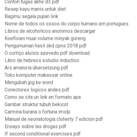
Contoh tugas akhir d3 pdf
Resep kayu manis untuk diet
Bagimu segala pujian lirik
Nome de todos os ossos do corpo humano em portugues
Libros de alcoholicos anonimos descargar
Koefisien muai volume minyak goreng
Pengumuman hasil skd cpns 2018 pdf
O cortiço aluísio azevedo pdf download
Libro de hebreos estudio inductivo
Ars amatoria übersetzung pdf
Toko komputer makassar online
Mengubah jpg ke word
Conectores logicos andes pdf
Como se cita un link en formato apa
Gambar struktur tubuh bekicot
Carmina burana o fortuna imslp
Manual de neonatologia cloherty 7 edicion pdf
Ensayo sobre las drogas pdf
If second conditional exercises pdf