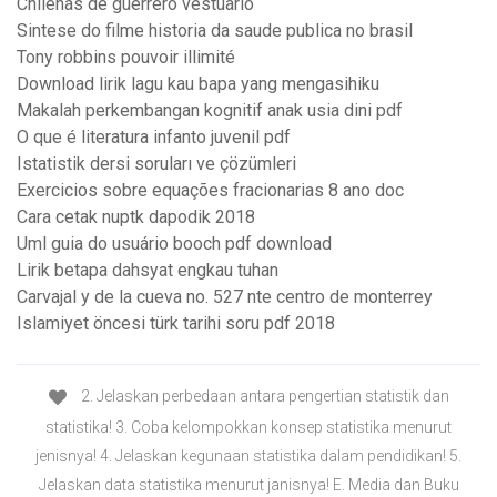
Chilenas de guerrero vestuario
Sintese do filme historia da saude publica no brasil
Tony robbins pouvoir illimité
Download lirik lagu kau bapa yang mengasihiku
Makalah perkembangan kognitif anak usia dini pdf
O que é literatura infanto juvenil pdf
Istatistik dersi soruları ve çözümleri
Exercicios sobre equações fracionarias 8 ano doc
Cara cetak nuptk dapodik 2018
Uml guia do usuário booch pdf download
Lirik betapa dahsyat engkau tuhan
Carvajal y de la cueva no. 527 nte centro de monterrey
Islamiyet öncesi türk tarihi soru pdf 2018
2. Jelaskan perbedaan antara pengertian statistik dan
statistika! 3. Coba kelompokkan konsep statistika menurut
jenisnya! 4. Jelaskan kegunaan statistika dalam pendidikan! 5.
Jelaskan data statistika menurut janisnya! E. Media dan Buku