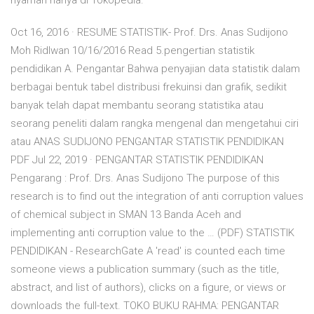
nyaman hanya di Tokopedia.
Oct 16, 2016 · RESUME STATISTIK- Prof. Drs. Anas Sudijono
Moh Ridlwan 10/16/2016 Read 5.pengertian statistik
pendidikan A. Pengantar Bahwa penyajian data statistik dalam
berbagai bentuk tabel distribusi frekuinsi dan grafik, sedikit
banyak telah dapat membantu seorang statistika atau
seorang peneliti dalam rangka mengenal dan mengetahui ciri
atau ANAS SUDIJONO PENGANTAR STATISTIK PENDIDIKAN
PDF Jul 22, 2019 · PENGANTAR STATISTIK PENDIDIKAN
Pengarang : Prof. Drs. Anas Sudijono The purpose of this
research is to find out the integration of anti corruption values
of chemical subject in SMAN 13 Banda Aceh and
implementing anti corruption value to the … (PDF) STATISTIK
PENDIDIKAN - ResearchGate A 'read' is counted each time
someone views a publication summary (such as the title,
abstract, and list of authors), clicks on a figure, or views or
downloads the full-text. TOKO BUKU RAHMA: PENGANTAR