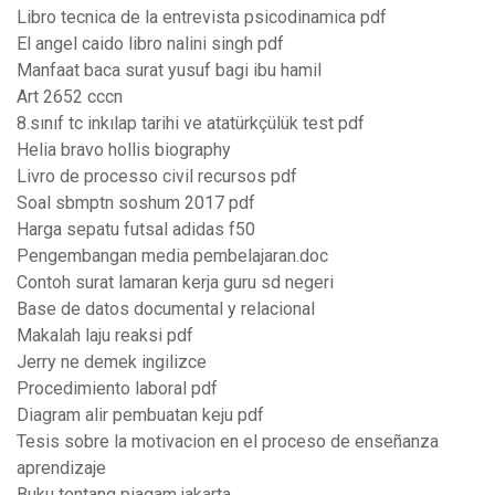
Libro tecnica de la entrevista psicodinamica pdf
El angel caido libro nalini singh pdf
Manfaat baca surat yusuf bagi ibu hamil
Art 2652 cccn
8.sınıf tc inkılap tarihi ve atatürkçülük test pdf
Helia bravo hollis biography
Livro de processo civil recursos pdf
Soal sbmptn soshum 2017 pdf
Harga sepatu futsal adidas f50
Pengembangan media pembelajaran.doc
Contoh surat lamaran kerja guru sd negeri
Base de datos documental y relacional
Makalah laju reaksi pdf
Jerry ne demek ingilizce
Procedimiento laboral pdf
Diagram alir pembuatan keju pdf
Tesis sobre la motivacion en el proceso de enseñanza
aprendizaje
Buku tentang piagam jakarta