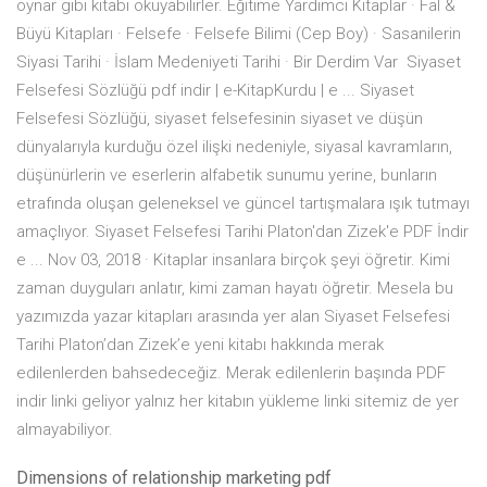
oynar gibi kitabı okuyabilirler. Eğitime Yardımcı Kitaplar · Fal &
Büyü Kitapları · Felsefe · Felsefe Bilimi (Cep Boy) · Sasanilerin
Siyasi Tarihi · İslam Medeniyeti Tarihi · Bir Derdim Var Siyaset
Felsefesi Sözlüğü pdf indir | e-KitapKurdu | e ... Siyaset
Felsefesi Sözlüğü, siyaset felsefesinin siyaset ve düşün
dünyalarıyla kurduğu özel ilişki nedeniyle, siyasal kavramların,
düşünürlerin ve eserlerin alfabetik sunumu yerine, bunların
etrafında oluşan geleneksel ve güncel tartışmalara ışık tutmayı
amaçlıyor. Siyaset Felsefesi Tarihi Platon'dan Zizek'e PDF İndir
e ... Nov 03, 2018 · Kitaplar insanlara birçok şeyi öğretir. Kimi
zaman duyguları anlatır, kimi zaman hayatı öğretir. Mesela bu
yazımızda yazar kitapları arasında yer alan Siyaset Felsefesi
Tarihi Platon’dan Zizek’e yeni kitabı hakkında merak
edilenlerden bahsedeceğiz. Merak edilenlerin başında PDF
indir linki geliyor yalnız her kitabın yükleme linki sitemiz de yer
almayabiliyor.
Dimensions of relationship marketing pdf