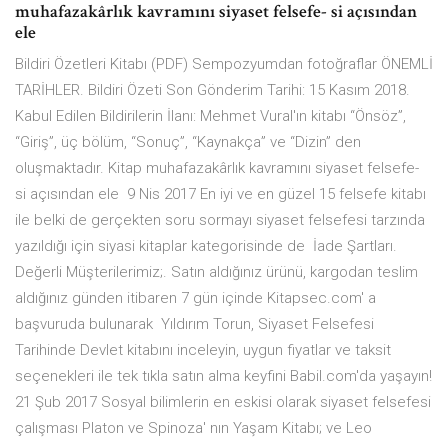
muhafazakârlık kavramını siyaset felsefe- si açısından
ele
Bildiri Özetleri Kitabı (PDF) Sempozyumdan fotoğraflar ÖNEMLİ
TARİHLER. Bildiri Özeti Son Gönderim Tarihi: 15 Kasım 2018.
Kabul Edilen Bildirilerin İlanı: Mehmet Vural'ın kitabı “Önsöz”,
“Giriş”, üç bölüm, “Sonuç”, “Kaynakça” ve “Dizin” den
oluşmaktadır. Kitap muhafazakârlık kavramını siyaset felsefe-
si açısından ele 9 Nis 2017 En iyi ve en güzel 15 felsefe kitabı
ile belki de gerçekten soru sormayı siyaset felsefesi tarzında
yazıldığı için siyasi kitaplar kategorisinde de İade Şartları.
Değerli Müşterilerimiz;. Satın aldığınız ürünü, kargodan teslim
aldığınız günden itibaren 7 gün içinde Kitapsec.com' a
başvuruda bulunarak Yıldırım Torun, Siyaset Felsefesi
Tarihinde Devlet kitabını inceleyin, uygun fiyatlar ve taksit
seçenekleri ile tek tıkla satın alma keyfini Babil.com'da yaşayın!
21 Şub 2017 Sosyal bilimlerin en eskisi olarak siyaset felsefesi
çalışması Platon ve Spinoza' nın Yaşam Kitabı; ve Leo