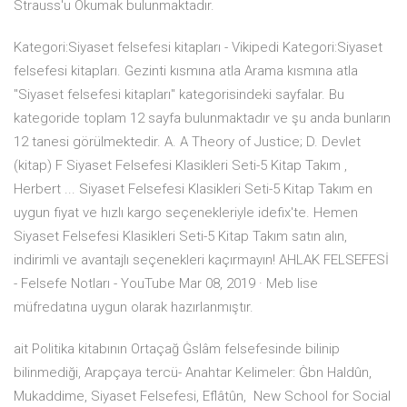
Strauss'u Okumak bulunmaktadır.
Kategori:Siyaset felsefesi kitapları - Vikipedi Kategori:Siyaset
felsefesi kitapları. Gezinti kısmına atla Arama kısmına atla
"Siyaset felsefesi kitapları" kategorisindeki sayfalar. Bu
kategoride toplam 12 sayfa bulunmaktadır ve şu anda bunların
12 tanesi görülmektedir. A. A Theory of Justice; D. Devlet
(kitap) F Siyaset Felsefesi Klasikleri Seti-5 Kitap Takım ,
Herbert ... Siyaset Felsefesi Klasikleri Seti-5 Kitap Takım en
uygun fiyat ve hızlı kargo seçenekleriyle idefix'te. Hemen
Siyaset Felsefesi Klasikleri Seti-5 Kitap Takım satın alın,
indirimli ve avantajlı seçenekleri kaçırmayın! AHLAK FELSEFESİ
- Felsefe Notları - YouTube Mar 08, 2019 · Meb lise
müfredatına uygun olarak hazırlanmıştır.
ait Politika kitabının Ortaçağ Ġslâm felsefesinde bilinip
bilinmediği, Arapçaya tercü- Anahtar Kelimeler: Ġbn Haldûn,
Mukaddime, Siyaset Felsefesi, Eflâtûn, New School for Social