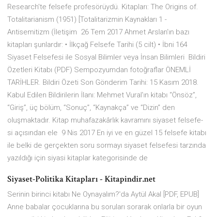
Research'te felsefe profesörüydü. Kitapları: The Origins of.
Totalitarianism (1951) [Totalitarizmin Kaynakları 1 -
Antisemitizm (İletişim 26 Tem 2017 Ahmet Arslan'ın bazı
kitapları şunlardır: • İlkçağ Felsefe Tarihi (5 cilt) • İbni 164
Siyaset Felsefesi ile Sosyal Bilimler veya İnsan Bilimleri Bildiri
Özetleri Kitabı (PDF) Sempozyumdan fotoğraflar ÖNEMLİ
TARİHLER. Bildiri Özeti Son Gönderim Tarihi: 15 Kasım 2018.
Kabul Edilen Bildirilerin İlanı: Mehmet Vural'ın kitabı “Önsöz”,
“Giriş”, üç bölüm, “Sonuç”, “Kaynakça” ve “Dizin” den
oluşmaktadır. Kitap muhafazakârlık kavramını siyaset felsefe-
si açısından ele 9 Nis 2017 En iyi ve en güzel 15 felsefe kitabı
ile belki de gerçekten soru sormayı siyaset felsefesi tarzında
yazıldığı için siyasi kitaplar kategorisinde de
Siyaset-Politika Kitapları - Kitapindir.net
Serinin birinci kitabı Ne Oynayalım?'da Aytül Akal [PDF, EPUB]
Anne babalar çocuklarına bu soruları sorarak onlarla bir oyun