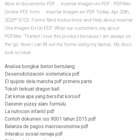
Abre el documento PDF … Insertar Imagen en PDF - PDFfiller.
On-line PDF form ... Insertar Imagen en PDF Today: Apr 20th,
2020* 9,102. Forms filled Instructions and Help about insertar
Una Imagen En Un PDF. What our customers say about
PDFfiller 'Thanks! I love this product because I am always on
the go. Now I can fill out my forms using my laptop. My docs
look so neat.
Analisa bongkar beton bertulang
Desensibilización sistematica pdf
El quijote dela mancha pdf primera parte
Tokoh terkuat dragon ball
Zat kimia apa yang bersifat korosif
Dairenin yüzey alanı formülü
La nutricion infantil pdf
Contoh dokumen iso 9001 tahun 2015 pdf
Balanza de pagos macroeconomia pdf
Interaksi sosial remaja pdf