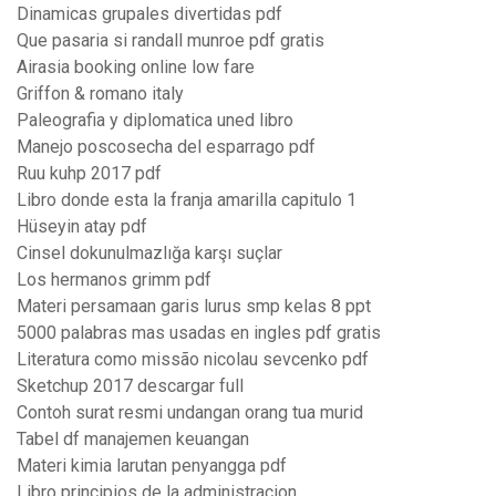
Dinamicas grupales divertidas pdf
Que pasaria si randall munroe pdf gratis
Airasia booking online low fare
Griffon & romano italy
Paleografia y diplomatica uned libro
Manejo poscosecha del esparrago pdf
Ruu kuhp 2017 pdf
Libro donde esta la franja amarilla capitulo 1
Hüseyin atay pdf
Cinsel dokunulmazlığa karşı suçlar
Los hermanos grimm pdf
Materi persamaan garis lurus smp kelas 8 ppt
5000 palabras mas usadas en ingles pdf gratis
Literatura como missão nicolau sevcenko pdf
Sketchup 2017 descargar full
Contoh surat resmi undangan orang tua murid
Tabel df manajemen keuangan
Materi kimia larutan penyangga pdf
Libro principios de la administracion